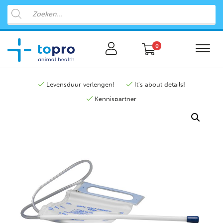
0
Levensduur verlengen!
It's about details!
Kennispartner