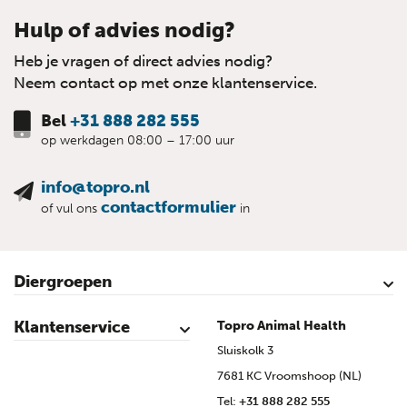
Hulp of advies nodig?
Heb je vragen of direct advies nodig?
Neem contact op met onze klantenservice.
Bel
+31 888 282 555
op werkdagen 08:00 – 17:00 uur
info@topro.nl
contactformulier
of vul ons
in
Diergroepen
Rundvee
Kalveren
Schapen
Schaap lammeren
Geiten
Geit lammeren
Varkens
Biggen
Pluimvee
Klantenservice
Topro Animal Health
Contact
Mijn account
Veilig winkelen
Algemene voorwaarden
Privacy- en cookieverklaring
Disclaimer
Bronvermelding
Sitemap
Topro Partners
Cow Programme krant archief
Sluiskolk 3
7681 KC Vroomshoop (NL)
Tel:
+31 888 282 555