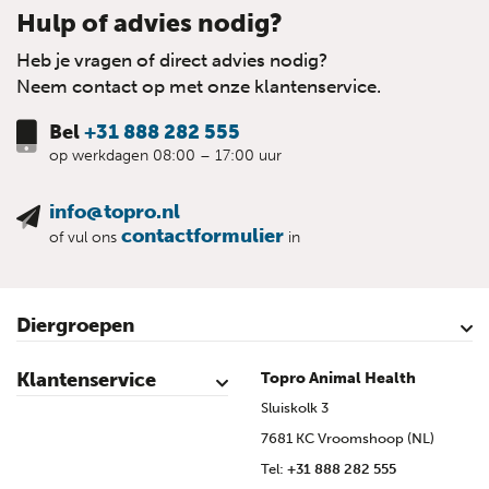
Hulp of advies nodig?
Heb je vragen of direct advies nodig?
Neem contact op met onze klantenservice.
Bel
+31 888 282 555
op werkdagen 08:00 – 17:00 uur
info@topro.nl
contactformulier
of vul ons
in
Diergroepen
Rundvee
Kalveren
Schapen
Schaap lammeren
Geiten
Geit lammeren
Varkens
Biggen
Pluimvee
Klantenservice
Topro Animal Health
Contact
Mijn account
Veilig winkelen
Algemene voorwaarden
Privacy- en cookieverklaring
Disclaimer
Bronvermelding
Sitemap
Topro Partners
Cow Programme krant archief
Sluiskolk 3
7681 KC Vroomshoop (NL)
Tel:
+31 888 282 555