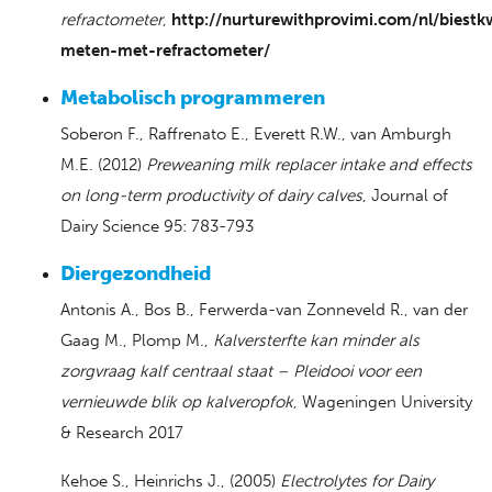
refractometer
,
http://nurturewithprovimi.com/nl/biestkw
meten-met-refractometer/
Metabolisch programmeren
Soberon F., Raffrenato E., Everett R.W., van Amburgh
M.E. (2012)
Preweaning milk replacer intake and effects
on long-term productivity of dairy calves
, Journal of
Dairy Science 95: 783-793
Diergezondheid
Antonis A., Bos B., Ferwerda-van Zonneveld R., van der
Gaag M., Plomp M.,
Kalversterfte kan minder als
zorgvraag kalf centraal staat – Pleidooi voor een
vernieuwde blik op kalveropfok
, Wageningen University
& Research 2017
Kehoe S., Heinrichs J., (2005)
Electrolytes for Dairy