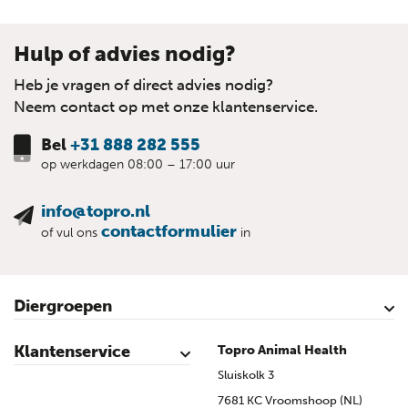
Hulp of advies nodig?
Heb je vragen of direct advies nodig?
Neem contact op met onze klantenservice.
Bel
+31 888 282 555
op werkdagen 08:00 – 17:00 uur
info@topro.nl
contactformulier
of vul ons
in
Diergroepen
Rundvee
Kalveren
Schapen
Schaap lammeren
Geiten
Geit lammeren
Varkens
Biggen
Pluimvee
Klantenservice
Topro Animal Health
Contact
Mijn account
Veilig winkelen
Algemene voorwaarden
Privacy- en cookieverklaring
Disclaimer
Bronvermelding
Sitemap
Topro Partners
Cow Programme krant archief
Sluiskolk 3
7681 KC Vroomshoop (NL)