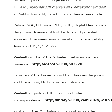
Miltenburg J.D.H.M., Hogeveen H., Lam
T.G.J.M.,
Automatisch melken en uiergezondheid deel
2
, Praktisch inzicht, tijdschrift voor Diergeneeskunde.
Palmer M.A., O’Connell N.E., (2015) Digital Dermatitis in
dairy cows: A review of Risk Factors and potential
sources of Between-animal variation in susceptability.
Animals 2015, 5, 512-535
Veeteelt oktober 2016. Schieten met vitaminen en
mineralen
http://edepot.wur.nl/393220
Lammers 2016. Presentation Hoof diseases diagnosis
and Prevention, Dr. G Lammers, Intracare
Veeteelt augustus 2010. Inzicht in kosten
klauwproblemen.
http://library.wur.nl/WebQuery/wurpu
Zijlstra J., Boer M., Buiting J., Colombijn-van der