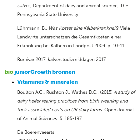
calves
, Department of dairy and animal science, The
Pennsylvania State University
Lührmann, B.,
Was Kostet eine Kälberkrankheit
? Viele
Landwirte unterschätzen die Gesamtkosten einer
Erkrankung bei Kälbern in Landpost 2009. p. 10-11.
Rumivar 2017, kalverstudiemiddagen 2017
bio
juniorGrowth bronnen
Vitamines & mineralen
Boulton A.C., Rushton J., Wathes D.C., (2015)
A study of
dairy heifer rearing practices from birth weaning and
their associated costs on UK dairy farms
. Open Journal
of Animal Sciences, 5, 185-197.
De Boerenveearts