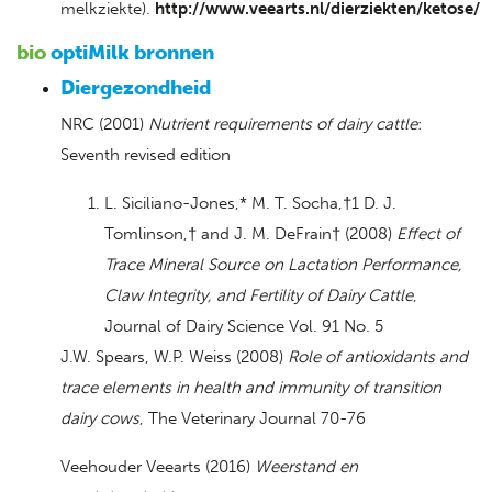
melkziekte).
http://www.veearts.nl/dierziekten/ketose/
bio
optiMilk bronnen
Diergezondheid
NRC (2001)
Nutrient requirements of dairy cattle
:
Seventh revised edition
L. Siciliano-Jones,* M. T. Socha,†1 D. J.
Tomlinson,† and J. M. DeFrain† (2008)
Effect of
Trace Mineral Source on Lactation Performance,
Claw Integrity, and Fertility of Dairy Cattle
,
Journal of Dairy Science Vol. 91 No. 5
J.W. Spears, W.P. Weiss (2008)
Role of antioxidants and
trace elements in health and immunity of transition
dairy cows
, The Veterinary Journal 70-76
Veehouder Veearts (2016)
Weerstand en