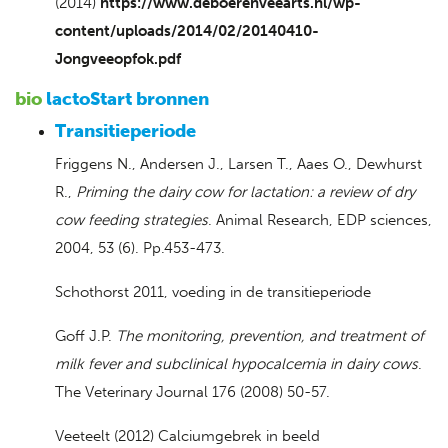
(2014)
https://www.deboerenveearts.nl/wp-
content/uploads/2014/02/20140410-
Jongveeopfok.pdf
bio
lactoStart bronnen
Transitieperiode
Friggens N., Andersen J., Larsen T., Aaes O., Dewhurst
R.,
Priming the dairy cow for lactation: a review of dry
cow feeding strategies
. Animal Research, EDP sciences,
2004, 53 (6). Pp.453-473.
Schothorst 2011, voeding in de transitieperiode
Goff J.P.
The monitoring, prevention, and treatment of
milk fever and subclinical hypocalcemia in dairy cows
.
The Veterinary Journal 176 (2008) 50-57.
Veeteelt (2012) Calciumgebrek in beeld