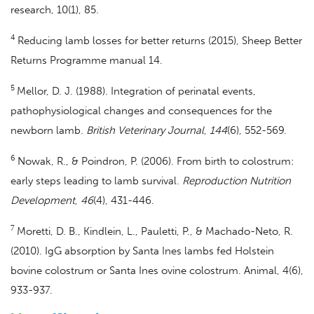
research, 10(1), 85.
4
Reducing lamb losses for better returns (2015), Sheep Better
Returns Programme manual 14.
5
Mellor, D. J. (1988). Integration of perinatal events,
pathophysiological changes and consequences for the
newborn lamb.
British Veterinary Journal
,
144
(6), 552-569.
6
Nowak, R., & Poindron, P. (2006). From birth to colostrum:
early steps leading to lamb survival.
Reproduction Nutrition
Development
,
46
(4), 431-446.
7
Moretti, D. B., Kindlein, L., Pauletti, P., & Machado-Neto, R.
(2010). IgG absorption by Santa Ines lambs fed Holstein
bovine colostrum or Santa Ines ovine colostrum. Animal, 4(6),
933-937.