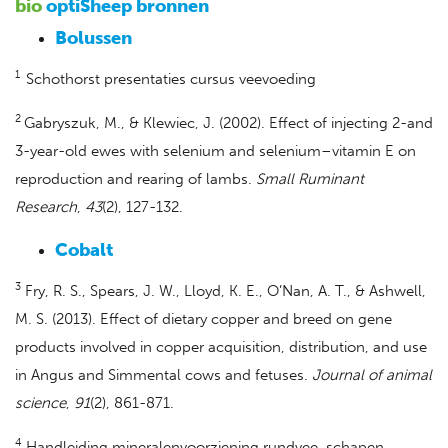
bio
optiSheep bronnen
Bolussen
1
Schothorst presentaties cursus veevoeding
2
Gabryszuk, M., & Klewiec, J. (2002). Effect of injecting 2-and
3-year-old ewes with selenium and selenium–vitamin E on
reproduction and rearing of lambs.
Small Ruminant
Research
,
43
(2), 127-132.
Cobalt
3
Fry, R. S., Spears, J. W., Lloyd, K. E., O’Nan, A. T., & Ashwell,
M. S. (2013). Effect of dietary copper and breed on gene
products involved in copper acquisition, distribution, and use
in Angus and Simmental cows and fetuses.
Journal of animal
science
,
91
(2), 861-871.
4
Handleiding mineralenvoorziening rundvee, schapen,