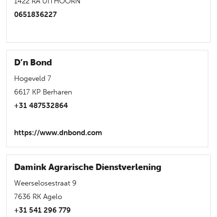
1422 RA UITHOORN
0651836227
D’n Bond
Hogeveld 7
6617 KP Berharen
+31 487532864
https://www.dnbond.com
Damink Agrarische Dienstverlening
Weerselosestraat 9
7636 RK Agelo
+31 541 296 779