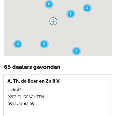
9
3
7
3
2
4
65
dealers
gevonden
A. Th. de Boer en Zn B.V.
Jade 34
9207 GL DRACHTEN
0512-51 82 05