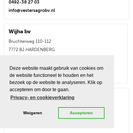
0492-38 27 03
info@vestersagrobv.nl
Wijha bv
Bruchterweg 110-112
7772 BJ HARDENBERG
0523-270304
Deze website maakt gebruik van cookies om
https://www.wijha.nl/
de website functioneel te houden en het
bezoek op de website te analyseren. Klik op
accepteren om door te gaan.
Wolfederatie & Schapenadvies
Privacy- en cookieverklaring
Hottingawei 31
Weigeren
Accepteren
8771 KD NIJLAND
0515-56 91 21