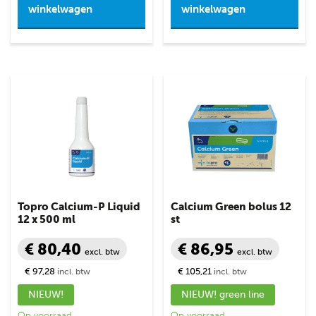
winkelwagen
winkelwagen
Topro Calcium-P Liquid
Calcium Green bolus 12
12 x 500 ml
st
€ 80,40
€ 86,95
excl. btw
excl. btw
€ 97,28
€ 105,21
incl. btw
incl. btw
NIEUW!
NIEUW! green line
Op voorraad
Op voorraad