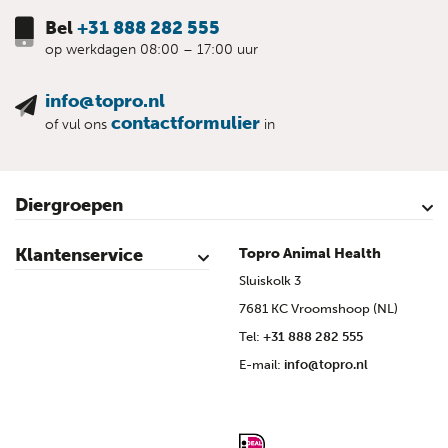
Bel
+31 888 282 555
op werkdagen 08:00 – 17:00 uur
info@topro.nl
contactformulier
of vul ons
in
Diergroepen
Rundvee
Kalveren
Schapen
Schaap lammeren
Geiten
Geit lammeren
Varkens
Biggen
Pluimvee
Klantenservice
Topro Animal Health
Contact
Mijn account
Veilig winkelen
Algemene voorwaarden
Privacy- en cookieverklaring
Disclaimer
Bronvermelding
Sitemap
Topro Partners
Cow Programme krant archief
Sluiskolk 3
7681 KC Vroomshoop (NL)
Tel:
+31 888 282 555
E-mail:
info@topro.nl