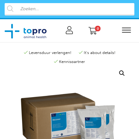
0
Levensduur verlengen!
It's about details!
Kennispartner