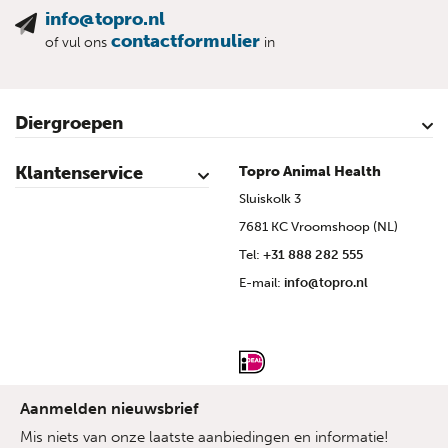
info@topro.nl
contactformulier
of vul ons
in
Diergroepen
Rundvee
Kalveren
Schapen
Schaap lammeren
Geiten
Geit lammeren
Varkens
Biggen
Pluimvee
Klantenservice
Topro Animal Health
Contact
Mijn account
Veilig winkelen
Algemene voorwaarden
Privacy- en cookieverklaring
Disclaimer
Bronvermelding
Sitemap
Topro Partners
Cow Programme krant archief
Sluiskolk 3
7681 KC Vroomshoop (NL)
Tel:
+31 888 282 555
E-mail:
info@topro.nl
Aanmelden nieuwsbrief
Mis niets van onze laatste aanbiedingen en informatie!