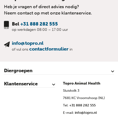
Heb je vragen of direct advies nodig?
Neem contact op met onze klantenservice.
Bel
+31 888 282 555
op werkdagen 08:00 – 17:00 uur
info@topro.nl
contactformulier
of vul ons
in
Diergroepen
Rundvee
Kalveren
Schapen
Schaap lammeren
Geiten
Geit lammeren
Varkens
Biggen
Pluimvee
Klantenservice
Topro Animal Health
Contact
Mijn account
Veilig winkelen
Algemene voorwaarden
Privacy- en cookieverklaring
Disclaimer
Bronvermelding
Sitemap
Topro Partners
Cow Programme krant archief
Sluiskolk 3
7681 KC Vroomshoop (NL)
Tel:
+31 888 282 555
E-mail:
info@topro.nl