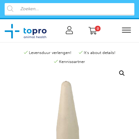
0
Levensduur verlengen!
It's about details!
Kennispartner