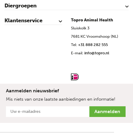
Diergroepen
Rundvee
Kalveren
Schapen
Schaap lammeren
Geiten
Geit lammeren
Varkens
Biggen
Pluimvee
Klantenservice
Topro Animal Health
Contact
Mijn account
Veilig winkelen
Algemene voorwaarden
Privacy- en cookieverklaring
Disclaimer
Bronvermelding
Sitemap
Topro Partners
Cow Programme krant archief
Sluiskolk 3
7681 KC Vroomshoop (NL)
Tel:
+31 888 282 555
E-mail:
info@topro.nl
Aanmelden nieuwsbrief
Mis niets van onze laatste aanbiedingen en informatie!