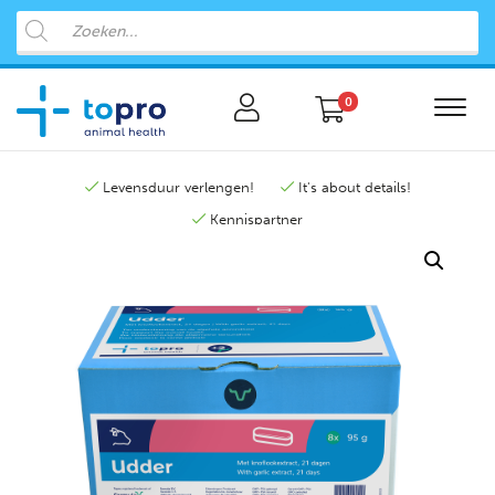
0
Levensduur verlengen!
It's about details!
Kennispartner