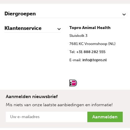
Diergroepen
Rundvee
Kalveren
Schapen
Schaap lammeren
Geiten
Geit lammeren
Varkens
Biggen
Pluimvee
Klantenservice
Topro Animal Health
Contact
Mijn account
Veilig winkelen
Algemene voorwaarden
Privacy- en cookieverklaring
Disclaimer
Bronvermelding
Sitemap
Topro Partners
Cow Programme krant archief
Sluiskolk 3
7681 KC Vroomshoop (NL)
Tel:
+31 888 282 555
E-mail:
info@topro.nl
Aanmelden nieuwsbrief
Mis niets van onze laatste aanbiedingen en informatie!