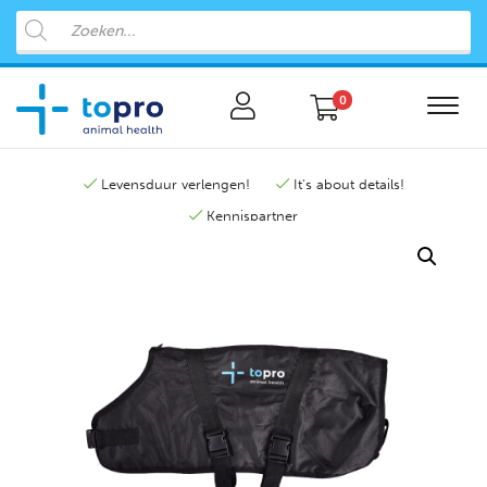
0
Levensduur verlengen!
It's about details!
Kennispartner