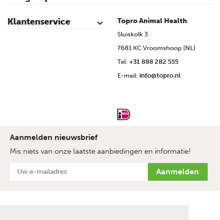
Rundvee
Kalveren
Schapen
Schaap lammeren
Geiten
Geit lammeren
Varkens
Biggen
Pluimvee
Klantenservice
Topro Animal Health
Contact
Mijn account
Veilig winkelen
Algemene voorwaarden
Privacy- en cookieverklaring
Disclaimer
Bronvermelding
Sitemap
Topro Partners
Cow Programme krant archief
Sluiskolk 3
7681 KC Vroomshoop (NL)
Tel:
+31 888 282 555
E-mail:
info@topro.nl
Aanmelden nieuwsbrief
Mis niets van onze laatste aanbiedingen en informatie!