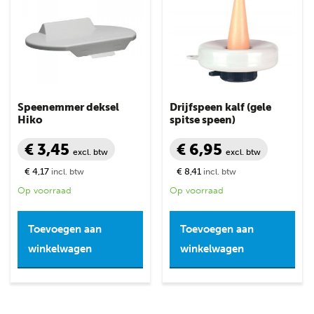
Speenemmer deksel
Drijfspeen kalf (gele
Hiko
spitse speen)
€ 3,45
€ 6,95
excl. btw
excl. btw
€ 4,17
€ 8,41
incl. btw
incl. btw
Op voorraad
Op voorraad
Toevoegen aan
Toevoegen aan
winkelwagen
winkelwagen