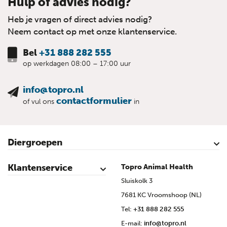
Hulp of advies nodig?
Heb je vragen of direct advies nodig?
Neem contact op met onze klantenservice.
Bel
+31 888 282 555
op werkdagen 08:00 – 17:00 uur
info@topro.nl
contactformulier
of vul ons
in
Diergroepen
Rundvee
Kalveren
Schapen
Schaap lammeren
Geiten
Geit lammeren
Varkens
Biggen
Pluimvee
Klantenservice
Topro Animal Health
Contact
Mijn account
Veilig winkelen
Algemene voorwaarden
Privacy- en cookieverklaring
Disclaimer
Bronvermelding
Sitemap
Topro Partners
Cow Programme krant archief
Sluiskolk 3
7681 KC Vroomshoop (NL)
Tel:
+31 888 282 555
E-mail:
info@topro.nl