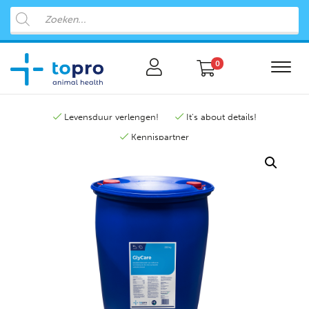
0
Levensduur verlengen!
It's about details!
Kennispartner