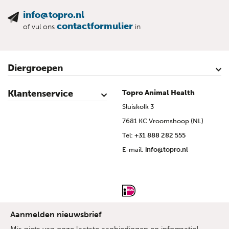
info@topro.nl
contactformulier
of vul ons
in
Diergroepen
Rundvee
Kalveren
Schapen
Schaap lammeren
Geiten
Geit lammeren
Varkens
Biggen
Pluimvee
Klantenservice
Topro Animal Health
Contact
Mijn account
Veilig winkelen
Algemene voorwaarden
Privacy- en cookieverklaring
Disclaimer
Bronvermelding
Sitemap
Topro Partners
Cow Programme krant archief
Sluiskolk 3
7681 KC Vroomshoop (NL)
Tel:
+31 888 282 555
E-mail:
info@topro.nl
Aanmelden nieuwsbrief
Mis niets van onze laatste aanbiedingen en informatie!