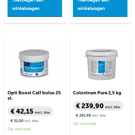
Toevoegen aan
Toevoegen aan
winkelwagen
winkelwagen
Opti Boost Calf bolus 25
Colostrum Pure 2,5 kg
st.
€ 239,90
excl. btw
€ 42,15
excl. btw
€ 261,49
incl. btw
€ 51,00
incl. btw
Op voorraad
Op voorraad