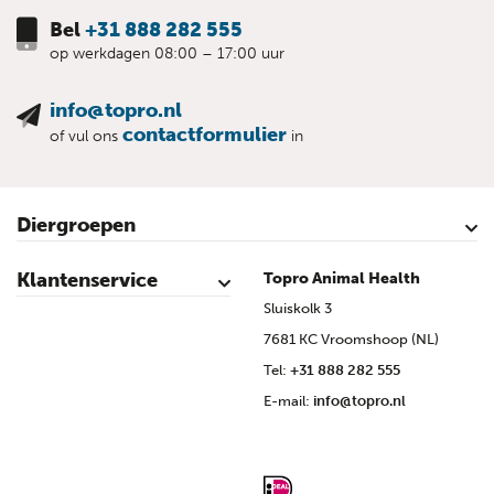
Bel
+31 888 282 555
op werkdagen 08:00 – 17:00 uur
info@topro.nl
contactformulier
of vul ons
in
Diergroepen
Rundvee
Kalveren
Schapen
Schaap lammeren
Geiten
Geit lammeren
Varkens
Biggen
Pluimvee
Klantenservice
Topro Animal Health
Contact
Mijn account
Veilig winkelen
Algemene voorwaarden
Privacy- en cookieverklaring
Disclaimer
Bronvermelding
Sitemap
Topro Partners
Cow Programme krant archief
Sluiskolk 3
7681 KC Vroomshoop (NL)
Tel:
+31 888 282 555
E-mail:
info@topro.nl