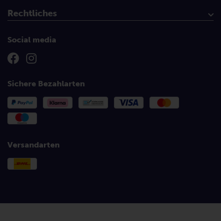
Rechtliches
AGB
Datenschutzerklärung
Widerrufsbelehrung
Widerrufsformular/Retouren
Barrierefreiheitserklärung
Impressum
Social media
Sichere Bezahlarten
Versandarten