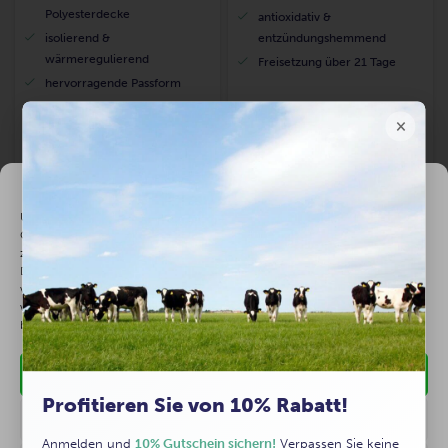
Polyesterdecke
antioxidativ &
isolierend &
entzündungshemmend
wärmeregulierend
Freisetzung über 21 Tage
hervorragende Passform
98,71 €
37,40 €
inkl MwSt. (7%) zzgl.
Versandkosten
inkl MwSt. (19%) zzgl.
Versandkosten
Einwilligung verwalten
Um die besten Erfahrungen zu bieten, verwenden wir Technologien wie
Cookies, um Informationen über Ihr Gerät zu speichern und/oder darauf
zuzugreifen. Durch die Zustimmung zu diesen Technologien können wir
In den Warenkorb
In den Warenkorb
Daten wie das Surfverhalten oder eindeutige IDs auf dieser Website
verarbeiten. Wenn Sie keine Zustimmung erteilen oder Ihre Zustimmung
widerrufen, kann dies bestimmte Funktionen und Möglichkeiten
beeinträchtigen.
Akzeptieren
Profitieren Sie von 10% Rabatt!
Ablehnen
Anmelden und
10% Gutschein sichern!
Verpassen Sie keine