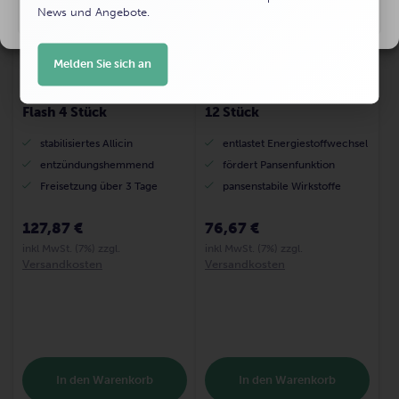
News und Angebote.
Präferenzen ansehen
Melden Sie sich an
Knoblauchbolus Udder
Topro KetoDuo Bolus
Flash 4 Stück
12 Stück
stabilisiertes Allicin
entlastet Energiestoffwechsel
entzündungshemmend
fördert Pansenfunktion
Freisetzung über 3 Tage
pansenstabile Wirkstoffe
127,87 €
76,67 €
inkl MwSt. (7%) zzgl.
inkl MwSt. (7%) zzgl.
Versandkosten
Versandkosten
In den Warenkorb
In den Warenkorb