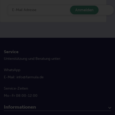
Service
Unterstützung und Beratung unter:
WhatsApp
E-Mail:
info@farmula.de
Service-Zeiten
Mo–Fr 08:00-12:00
Informationen
Kundenservice
Mein Konto
Produktbroschüre
+2 Konzept
Häufig gestellte Fragen
Über Farmula
Für Händler
Versandkosten + Bestimmungen
Bedingungen bei Aktionen
Kontaktformular