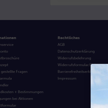
mationen
Rechtliches
nservice
AGB
Konto
Datenschutzerklärung
ktbroschüre
Widerrufsbelehrung
nzept
Widerrufsformular/Retouren
 gestellte Fragen
Barrierefreiheitserklärung
Farmula
Impressum
ndler
ndkosten + Bestimmungen
ungen bei Aktionen
tformular