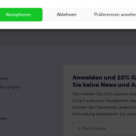
atung?
WhatsApp
oder Telefon
ice.
Akzeptieren
Ablehnen
Präferenzen anseh
+49 2562 9453695
08:00 – 17:00 Uhr
Anmelden und 10% Gu
rten,
Sie keine News und 
ie sorglos
Abonnieren Sie jetzt unseren kos
Erste/r exklusive Neuigkeiten üb
können den Newsletter jederzeit 
Anmeldung akzeptieren Sie unse
eren