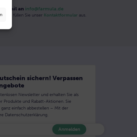
E-Mail an
info@farmula.de
en
Oder füllen Sie unser
Kontaktformular
aus.
tschein sichern! Verpassen
Angebote
tenlosen Newsletter und erhalten Sie als
er Produkte und Rabatt-Aktionen. Sie
ganz einfach abbestellen – Mit der
re Datenschutzerklärung.