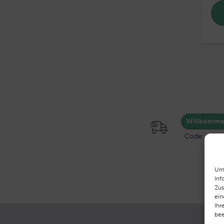
Willkomme
Code: will
Um 
Inf
Zus
ein
Ihr
bee