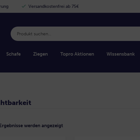
erung
Versandkostenfrei ab 75€
Products
search
Schafe
Ziegen
Topro Aktionen
Wissensbank
htbarkeit
Nach
 Ergebnisse werden angezeigt
Beliebtheit