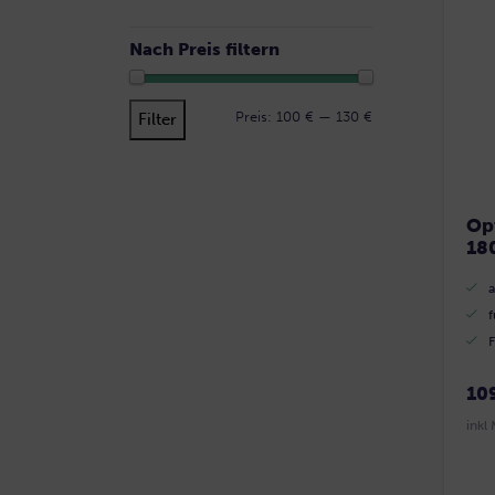
Nach Preis filtern
Min.
Max.
Preis:
100 €
—
130 €
Filter
Preis
Preis
Op
18
f
F
10
inkl