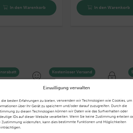
In den Warenkorb
In den Warenkorb
nsrabatt
Kostenloser Versand
kommen10
Versandkostenfrei ab 75€
ein
Einwilligung verwalten
die besten Erfahrungen zu bieten, verwenden wir Technologien wie Cookies, um
ormationen über Ihr Gerät zu speichern und/oder darauf zuzugreifen. Durch die
timmung zu diesen Technologien können wir Daten wie das Surfverhalten oder
deutige IDs auf dieser Website verarbeiten. Wenn Sie keine Zustimmung erteilen o
e Zustimmung widerrufen, kann dies bestimmte Funktionen und Möglichkeiten
inträchtigen.