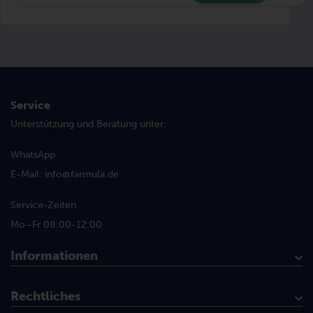
Service
Unterstützung und Beratung unter:
WhatsApp
E-Mail:
info@farmula.de
Service-Zeiten
Mo–Fr 08:00-12:00
Informationen
Kundenservice
Mein Konto
Produktbroschüre
+2 Konzept
Häufig gestellte Fragen
Über Farmula
Für Händler
Versandkosten + Bestimmungen
Bedingungen bei Aktionen
Kontaktformular
Rechtliches
AGB
Datenschutzerklärung
Widerrufsbelehrung
Widerrufsformular/Retouren
Barrierefreiheitserklärung
Impressum