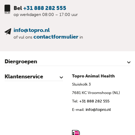
Bel
+31 888 282 555
op werkdagen 08:00 – 17:00 uur
info@topro.nl
contactformulier
of vul ons
in
Diergroepen
Rundvee
Kalveren
Schapen
Schaap lammeren
Geiten
Geit lammeren
Varkens
Biggen
Pluimvee
Klantenservice
Topro Animal Health
Contact
Mijn account
Veilig winkelen
Algemene voorwaarden
Privacy- en cookieverklaring
Disclaimer
Bronvermelding
Sitemap
Topro Partners
Cow Programme krant archief
Sluiskolk 3
7681 KC Vroomshoop (NL)
Tel:
+31 888 282 555
E-mail:
info@topro.nl